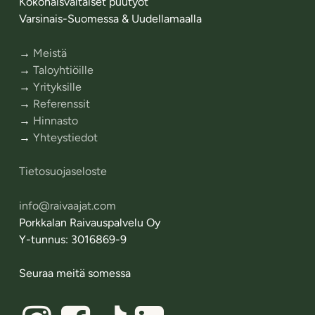
Kokonaisvaltaiset puutyöt
Varsinais-Suomessa & Uudellamaalla
→
Meistä
→
Taloyhtiöille
→
Yrityksille
→
Referenssit
→
Hinnasto
→
Yhteystiedot
Tietosuojaseloste
info@raivaajat.com
Porkkalan Raivauspalvelu Oy
Y-tunnus: 3016869-9
Seuraa meitä somessa
Linkki
Linkki
Linkki