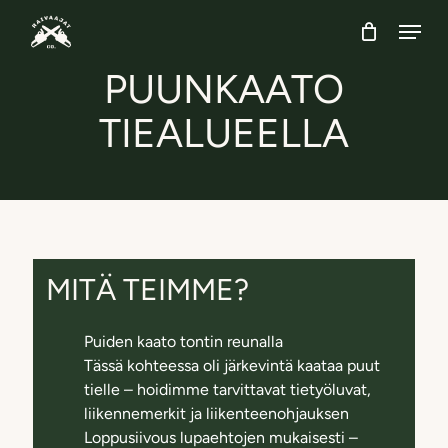
Skip
Menu
to
main
PUUNKAATO
content
TIEALUEELLA
MITÄ TEIMME?
Puiden kaato tontin reunalla
Tässä kohteessa oli järkevintä kaataa puut
tielle – hoidimme tarvittavat tietyöluvat,
liikennemerkit ja liikenteenohjauksen
Loppusiivous lupaehtojen mukaisesti –