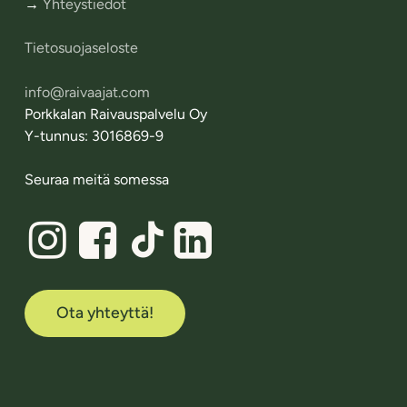
→
Yhteystiedot
Tietosuojaseloste
info@raivaajat.com
Porkkalan Raivauspalvelu Oy
Y-tunnus: 3016869-9
Seuraa meitä somessa
Linkki
Linkki
Linkki
Raivaajien
Raivaajien
Raivaajien
Facebook-
instagramiin
TikTok-
sivuille
sivuille
Ota yhteyttä!