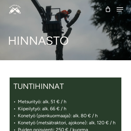
Skip
Menu
to
main
content
HINNASTO
TUNT
IHINNAT
Metsurityö: alk. 51 € / h
Kiipeilytyö: alk. 66 € / h
Konetyö (pienkuormaaja): alk. 80 € / h
Konetyö (metsätraktori, ajokone): alk. 120 € / h
Puiden poisvienti: 250 € / kuorma