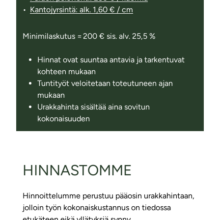
Kantojyrsintä: alk. 1,60 € / cm
Minimilaskutus = 200 € sis. alv. 25,5 %
Hinnat ovat suuntaa antavia ja tarkentuvat
kohteen mukaan
Tuntityöt veloitetaan toteutuneen ajan
mukaan
Urakkahinta sisältää aina sovitun
kokonaisuuden
HINNASTOMME
Hinnoittelumme perustuu pääosin urakkahintaan,
jolloin työn kokonaiskustannus on tiedossa
etukäteen eikä yllätyksiä synny.